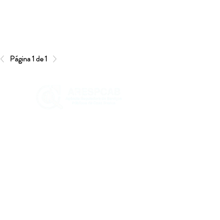
Página 1 de 1
O principal objetivo da ARESPCAB é
fiscalizar e cobrar, junto às
concessionárias, a melhor prestação
de serviços e, principalmente, a
melhora contínua na execução e
qualidade final dos serviços prestados
FALE