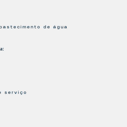
bastecimento de água
a:
e serviço