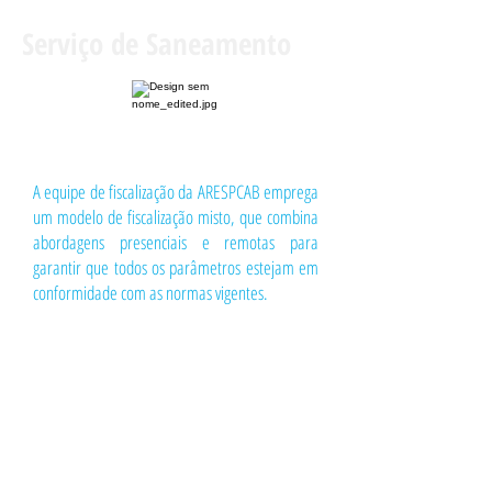
vias públicas, praças e espaços urbanos.
responsável, verificando o cumprimento dos 
Serviço de Saneamento
horários, rotas, frequência da coleta e o 
correto destino dos resíduos.
A equipe de fiscalização da ARESPCAB emprega
um modelo de fiscalização misto, que combina
abordagens presenciais e remotas para
garantir que todos os parâmetros estejam em
conformidade com as normas vigentes.