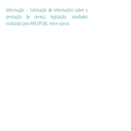
Informação – Solicitação de informações sobre a
prestação de serviço, legislação, atividades
realizadas pela ARESPCAB, entre outras.
Sugestão – Apresentação de uma ideia para
aprimoramento do serviço prestado.
Solicitação – Solicitação de providências
relacionado aos serviços fiscalizados pela
ARESPCAB.
Denúncia – Solicitação de providências sobre fatos
supostamente contrário a lei ou aos regulamentos
da ARESPCAB.
Elogio – Reconhecimento de um trabalho de
qualidade realizado pela ARESPCAB ou pelo
prestador de serviços / concessionárias.